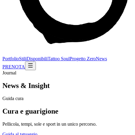
Portfolio
Stili
Disponibili
Tattoo Soul
Progetto Zero
News
PRENOTA
Journal
News & Insight
Guida cura
Cura e guarigione
Pellicola, tempi, sole e sport in un unico percorso.
Guida al tatuaggio