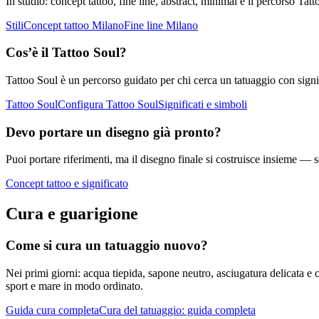
In studio: concept tattoo, fine line, abstract, minimal e il percorso Tat
Stili
Concept tattoo Milano
Fine line Milano
Cos’è il Tattoo Soul?
Tattoo Soul è un percorso guidato per chi cerca un tatuaggio con signifi
Tattoo Soul
Configura Tattoo Soul
Significati e simboli
Devo portare un disegno già pronto?
Puoi portare riferimenti, ma il disegno finale si costruisce insieme — 
Concept tattoo e significato
Cura e guarigione
Come si cura un tatuaggio nuovo?
Nei primi giorni: acqua tiepida, sapone neutro, asciugatura delicata e 
sport e mare in modo ordinato.
Guida cura completa
Cura del tatuaggio: guida completa