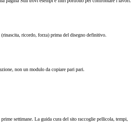
 pagina Stili trovi esempi e filtri portfolio per confrontare i lavori.
(rinascita, ricordo, forza) prima del disegno definitivo.
irazione, non un modulo da copiare pari pari.
prime settimane. La guida cura del sito raccoglie pellicola, tempi,