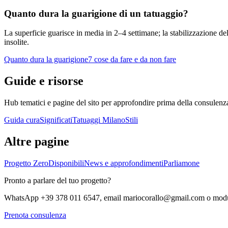
Quanto dura la guarigione di un tatuaggio?
La superficie guarisce in media in 2–4 settimane; la stabilizzazione de
insolite.
Quanto dura la guarigione
7 cose da fare e da non fare
Guide e risorse
Hub tematici e pagine del sito per approfondire prima della consulenz
Guida cura
Significati
Tatuaggi Milano
Stili
Altre pagine
Progetto Zero
Disponibili
News e approfondimenti
Parliamone
Pronto a parlare del tuo progetto?
WhatsApp
+39 378 011 6547
, email
mariocorallo@gmail.com
o modul
Prenota consulenza