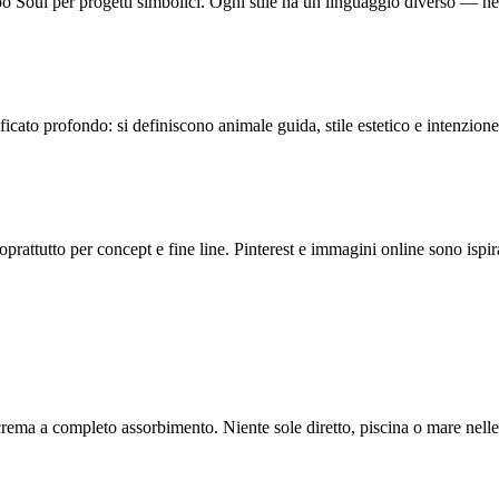
too Soul per progetti simbolici. Ogni stile ha un linguaggio diverso — nella
cato profondo: si definiscono animale guida, stile estetico e intenzione 
soprattutto per concept e fine line. Pinterest e immagini online sono isp
crema a completo assorbimento. Niente sole diretto, piscina o mare nelle 