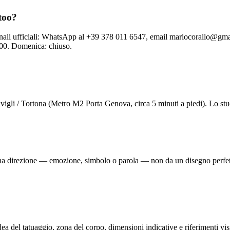
too?
ali ufficiali: WhatsApp al +39 378 011 6547, email mariocorallo@gmail.
:00. Domenica: chiuso.
igli / Tortona (Metro M2 Porta Genova, circa 5 minuti a piedi). Lo stu
una direzione — emozione, simbolo o parola — non da un disegno perfett
del tatuaggio, zona del corpo, dimensioni indicative e riferimenti visiv