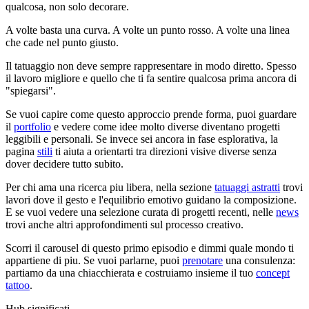
qualcosa, non solo decorare.
A volte basta una curva. A volte un punto rosso. A volte una linea
che cade nel punto giusto.
Il tatuaggio non deve sempre rappresentare in modo diretto. Spesso
il lavoro migliore e quello che ti fa sentire qualcosa prima ancora di
"spiegarsi".
Se vuoi capire come questo approccio prende forma, puoi guardare
il
portfolio
e vedere come idee molto diverse diventano progetti
leggibili e personali. Se invece sei ancora in fase esplorativa, la
pagina
stili
ti aiuta a orientarti tra direzioni visive diverse senza
dover decidere tutto subito.
Per chi ama una ricerca piu libera, nella sezione
tatuaggi astratti
trovi
lavori dove il gesto e l'equilibrio emotivo guidano la composizione.
E se vuoi vedere una selezione curata di progetti recenti, nelle
news
trovi anche altri approfondimenti sul processo creativo.
Scorri il carousel di questo primo episodio e dimmi quale mondo ti
appartiene di piu. Se vuoi parlarne, puoi
prenotare
una consulenza:
partiamo da una chiacchierata e costruiamo insieme il tuo
concept
tattoo
.
Hub significati