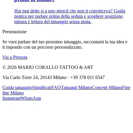
Hai mai detto si a uno stencil che non ti convinceva? Guida
pratica per parlare prima della seduta e scegliere posizione,
misura e lettura del tatuaggio senza ansia.
Prenotazione
Se vuoi parlare del tuo prossimo tatuaggio, raccontami la tua idea e
ti rispondo con un percorso personalizzato.
Vai a Prenota
©
2026
MARIO CORALLO TATTOO & ART
Via Carlo Torre 24, 20143 Milano
·
+39 378 011 6547
Guida tatuaggio
Significati
FAQ
Tatuaggi Milano
Concept Milano
Fine
line Milano
Instagram
WhatsApp