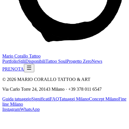
Mario Corallo Tattoo
Portfolio
Stili
Disponibili
Tattoo Soul
Progetto Zero
News
PRENOTA
©
2026
MARIO CORALLO TATTOO & ART
Via Carlo Torre 24, 20143 Milano
·
+39 378 011 6547
Guida tatuaggio
Significati
FAQ
Tatuaggi Milano
Concept Milano
Fine
line Milano
Instagram
WhatsApp