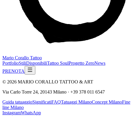
Mario Corallo Tattoo
Portfolio
Stili
Disponibili
Tattoo Soul
Progetto Zero
News
PRENOTA
©
2026
MARIO CORALLO TATTOO & ART
Via Carlo Torre 24, 20143 Milano
·
+39 378 011 6547
Guida tatuaggio
Significati
FAQ
Tatuaggi Milano
Concept Milano
Fine
line Milano
Instagram
WhatsApp